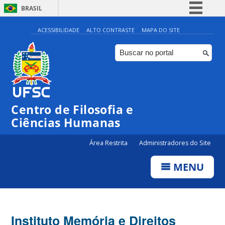
BRASIL
Simplifique!
ACESSIBILIDADE
ALTO CONTRASTE
MAPA DO SITE
Comunica BR
Participe
Acesso à informação
Legislação
Centro de Filosofia e
Canais
Ciências Humanas
Área Restrita
Administradores do Site
MENU
Instituto Memória e Direitos