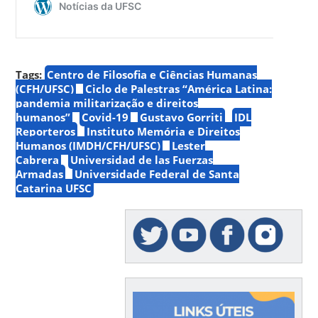
Tags:
Centro de Filosofia e Ciências Humanas
(CFH/UFSC)
Ciclo de Palestras “América Latina:
pandemia militarização e direitos
humanos”
Covid-19
Gustavo Gorriti
IDL
Reporteros
Instituto Memória e Direitos
Humanos (IMDH/CFH/UFSC)
Lester
Cabrera
Universidad de las Fuerzas
Armadas
Universidade Federal de Santa
Catarina UFSC