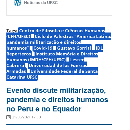
Tags:
Centro de Filosofia e Ciências Humanas
(CFH/UFSC)
Ciclo de Palestras “América Latina:
pandemia militarização e direitos
humanos”
Covid-19
Gustavo Gorriti
IDL
Reporteros
Instituto Memória e Direitos
Humanos (IMDH/CFH/UFSC)
Lester
Cabrera
Universidad de las Fuerzas
Armadas
Universidade Federal de Santa
Catarina UFSC
Evento discute militarização,
pandemia e direitos humanos
no Peru e no Equador
21/06/2021 17:50