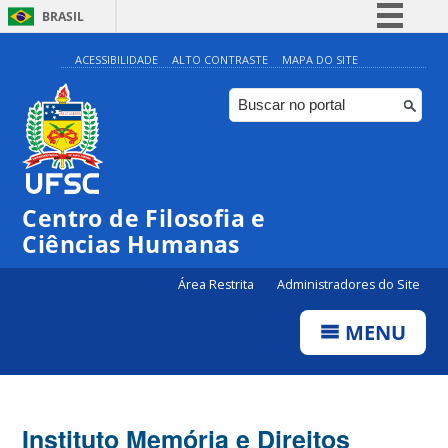
BRASIL
Simplifique!
ACESSIBILIDADE
ALTO CONTRASTE
MAPA DO SITE
Comunica BR
Participe
Acesso à informação
Legislação
Centro de Filosofia e
Canais
Ciências Humanas
Área Restrita
Administradores do Site
MENU
Instituto Memória e Direitos