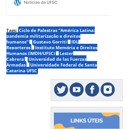
Tags:
Ciclo de Palestras “América Latina:
pandemia militarização e direitos
humanos”
Gustavo Gorriti
IDL
Reporteros
Instituto Memória e Direitos
Humanos (IMDH/UFSC)
Lester
Cabrera
Universidad de las Fuerzas
Armadas
Universidade Federal de Santa
Catarina UFSC