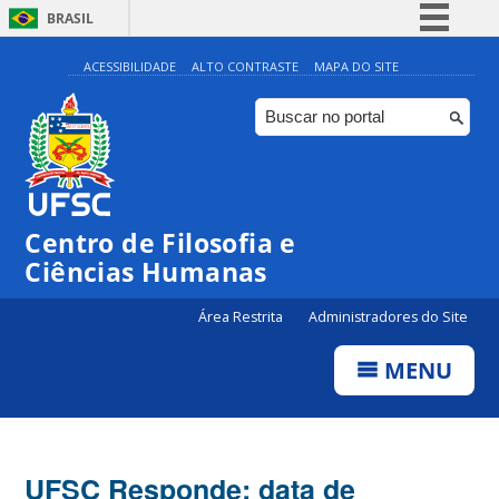
BRASIL
Simplifique!
ACESSIBILIDADE
ALTO CONTRASTE
MAPA DO SITE
Comunica BR
Participe
Acesso à informação
Legislação
Centro de Filosofia e
Canais
Ciências Humanas
Área Restrita
Administradores do Site
MENU
UFSC Responde: data de