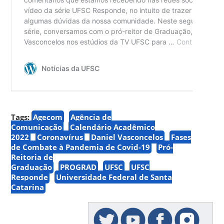
Tags:
Agecom
Agência de
Comunicação
Calendário Acadêmico
2022
Coronavírus
Daniel Vasconcelos
Fases
de Combate à Pandemia de Covid-19
Pró-
Reitoria de
Graduação
PROGRAD
UFSC
UFSC
Responde
Universidade Federal de Santa
Catarina