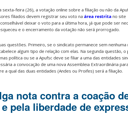
 sexta-feira (26), a votação online sobre a filiação ou não da Ap
sores filiados devem registrar seu voto na
área restrita
no site
aconselhável deixar o voto para a última hora, já que pode ser ne
esqueceu e o encerramento da votação não será prorrogado.
as questões. Primeiro, se o sindicato permanece sem nenhuma 
tabelece algum tipo de relação com elas. Na segunda questão, o
nas política ou se a Apufsc deve se filiar a uma das entidades sind
essária a convocação de uma nova Assembleia Extraordinária para
e a qual das duas entidades (Andes ou Proifes) será a filiação.
lga nota contra a coação d
 e pela liberdade de expre