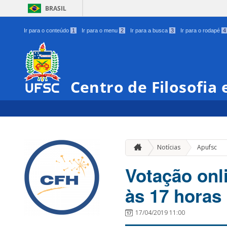
BRASIL
Ir para o conteúdo
1
Ir para o menu
2
Ir para a busca
3
Ir para o rodapé
4
Centro de Filosofia
Notícias
Apufsc
Votação onli
às 17 horas 
17/04/2019 11:00