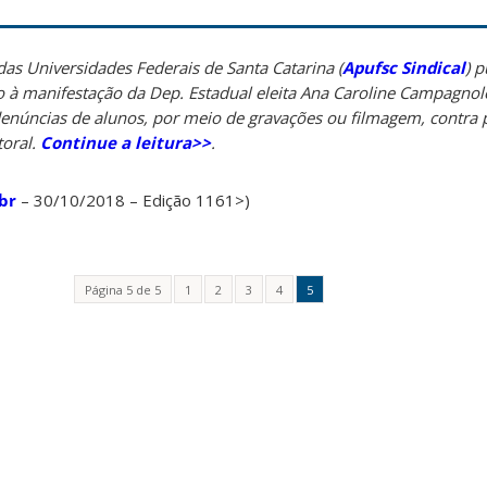
das Universidades Federais de Santa Catarina (
Apufsc Sindical
) 
 à manifestação da Dep. Estadual eleita Ana Caroline Campagnolo
enúncias de alunos, por meio de gravações ou filmagem, contra 
toral.
Continue a leitura>>
.
br
– 30/10/2018 – Edição 1161>)
Página 5 de 5
1
2
3
4
5