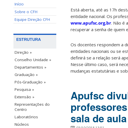
Início
Está aberta, até as 17h desta
Sobre o CFH
entidade nacional. Os profes
Equipe Direção CFH
www.apufsc.org.br
. Não é 
recuperar a senha de quem 
ESTRUTURA
Os docentes respondem a du
entidades nacionais ou se es
Direção »
definirá se a relação será ape
Conselho Unidade »
Nesse último caso, será nec
Departamentos »
mudanças estatutárias e sobr
Graduação »
Pós-Graduação »
Pesquisa »
Apufsc divu
Extensão »
professores
Representações do
Centro
sala de aula
Laboratórios
Núcleos
03/10/2018 13:51