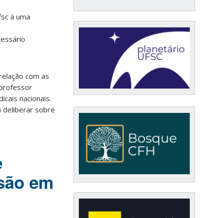
ufsc à uma
cessário
relação com as
 professor
icais nacionais.
 deliberar sobre
e
ssão em