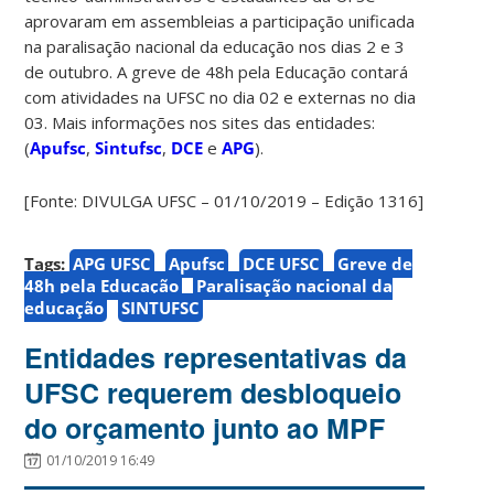
aprovaram em assembleias a participação unificada
na paralisação nacional da educação nos dias 2 e 3
de outubro. A greve de 48h pela Educação contará
com atividades na UFSC no dia 02 e externas no dia
03. Mais informações nos sites das entidades:
(
Apufsc
,
Sintufsc
,
DCE
e
APG
).
[Fonte: DIVULGA UFSC – 01/10/2019 – Edição 1316]
Tags:
APG UFSC
Apufsc
DCE UFSC
Greve de
48h pela Educação
Paralisação nacional da
educação
SINTUFSC
Entidades representativas da
UFSC requerem desbloqueio
do orçamento junto ao MPF
01/10/2019 16:49