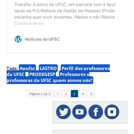
Tags:
Apufsc
LASTRO
Perfil dos professores
da UFSC
PRODEGESP
Professores e
professoras da UFSC quem somos nós?
Página 3 de 5
1
2
3
4
5