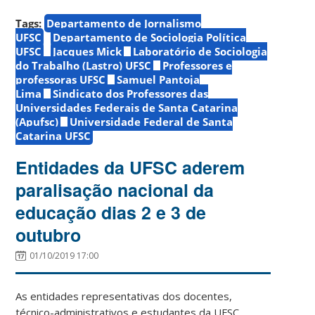
Tags:
Departamento de Jornalismo
UFSC
Departamento de Sociologia Política
UFSC
Jacques Mick
Laboratório de Sociologia
do Trabalho (Lastro) UFSC
Professores e
professoras UFSC
Samuel Pantoja
Lima
Sindicato dos Professores das
Universidades Federais de Santa Catarina
(Apufsc)
Universidade Federal de Santa
Catarina UFSC
Entidades da UFSC aderem
paralisação nacional da
educação dias 2 e 3 de
outubro
01/10/2019 17:00
As entidades representativas dos docentes,
técnico-administrativos e estudantes da UFSC