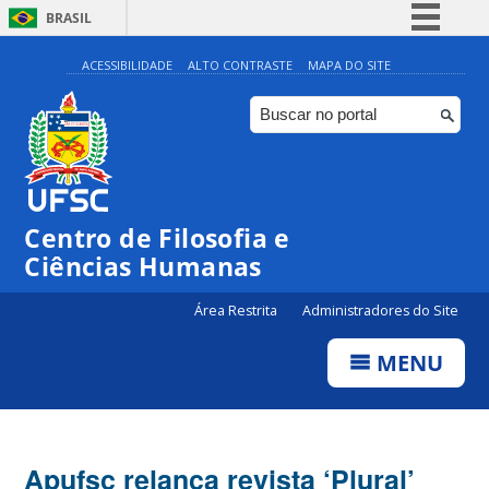
BRASIL
Simplifique!
ACESSIBILIDADE
ALTO CONTRASTE
MAPA DO SITE
Comunica BR
Participe
Acesso à informação
Legislação
Centro de Filosofia e
Canais
Ciências Humanas
Área Restrita
Administradores do Site
MENU
Apufsc relança revista ‘Plural’