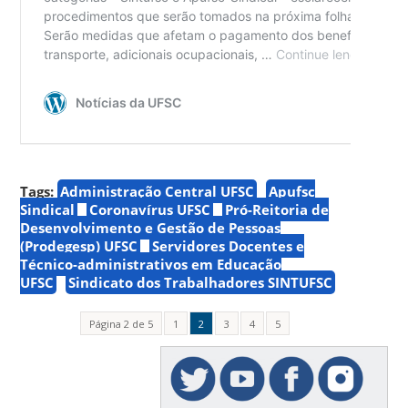
Tags:
Administração Central UFSC
Apufsc
Sindical
Coronavírus UFSC
Pró-Reitoria de
Desenvolvimento e Gestão de Pessoas
(Prodegesp) UFSC
Servidores Docentes e
Técnico-administrativos em Educação
UFSC
Sindicato dos Trabalhadores SINTUFSC
Página 2 de 5
1
2
3
4
5