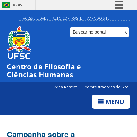
BRASIL
Simplifique!
ACESSIBILIDADE
ALTO CONTRASTE
MAPA DO SITE
Comunica BR
Participe
Acesso à informação
Legislação
Centro de Filosofia e
Canais
Ciências Humanas
Área Restrita
Administradores do Site
MENU
Campanha sobre a