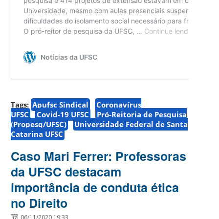
Tags:
Apufsc Sindical
Coronavírus
UFSC
Covid-19 UFSC
Pró-Reitoria de Pesquisa
(Propesq/UFSC)
Universidade Federal de Santa
Catarina UFSC
Caso Mari Ferrer: Professoras
da UFSC destacam
importância de conduta ética
no Direito
06/11/2020 19:33