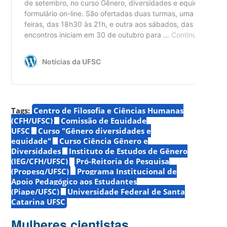
Tags:
Centro de Filosofia e Ciências Humanas
(CFH/UFSC)
Comissão de Equidade
UFSC
Curso "Gênero diversidades e
equidade"
Curso Ciência Gênero e
Diversidades
Instituto de Estudos de Gênero
(IEG/CFH/UFSC)
Pró-Reitoria de Pesquisa
(Propesq/UFSC)
Programa Institucional de
Apoio Pedagógico aos Estudantes
(Piape/UFSC)
Universidade Federal de Santa
Catarina UFSC
Mulheres cientistas