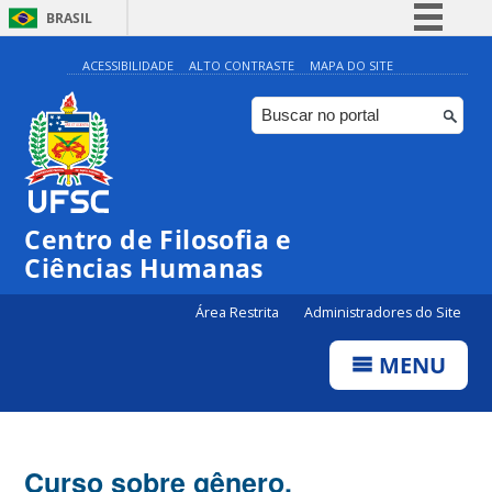
BRASIL
Simplifique!
ACESSIBILIDADE
ALTO CONTRASTE
MAPA DO SITE
Comunica BR
Participe
Acesso à informação
Legislação
Centro de Filosofia e
Canais
Ciências Humanas
Área Restrita
Administradores do Site
MENU
Curso sobre gênero,