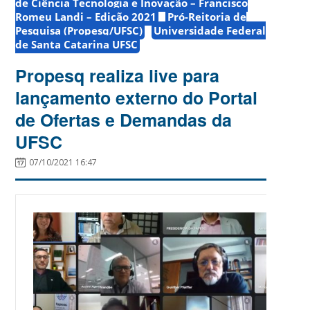
de Ciência Tecnologia e Inovação – Francisco
Romeu Landi – Edição 2021
Pró-Reitoria de
Pesquisa (Propesq/UFSC)
Universidade Federal
de Santa Catarina UFSC
Propesq realiza live para
lançamento externo do Portal
de Ofertas e Demandas da
UFSC
07/10/2021 16:47