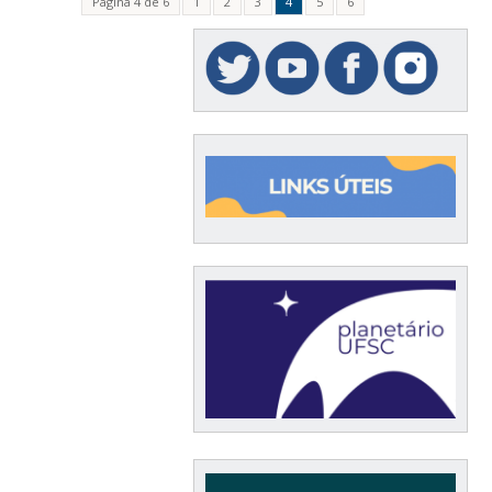
Página 4 de 6
1
2
3
4
5
6