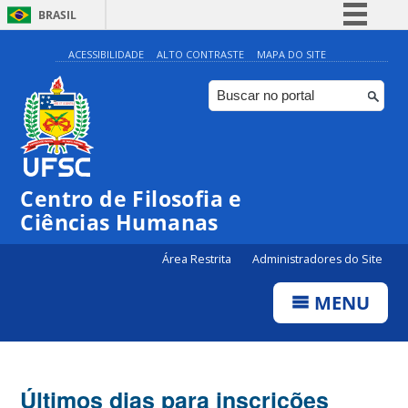
BRASIL
Simplifique!
ACESSIBILIDADE
ALTO CONTRASTE
MAPA DO SITE
Comunica BR
Participe
Acesso à informação
Legislação
Centro de Filosofia e
Canais
Ciências Humanas
Área Restrita
Administradores do Site
MENU
Últimos dias para inscrições