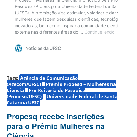
Tags:
Agência de Comunicação
(Agecom/UFSC)
Prêmio Propesq – Mulheres na
Ciência
Pró-Reitoria de Pesquisa
(Propesq/UFSC)
Universidade Federal de Santa
Catarina UFSC
Propesq recebe inscrições
para o Prêmio Mulheres na
Ciência