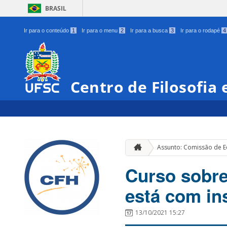
BRASIL
Ir para o conteúdo
1
Ir para o menu
2
Ir para a busca
3
Ir para o rodapé
4
Centro de Filosofia
Assunto: Comissão de 
Curso sobre
está com in
13/10/2021 15:27