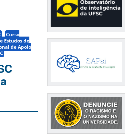
C
Curso
de Estudos de
onal de Apoio
SC
FSC
da