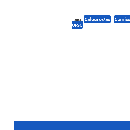
Tags:
Calouros/as
Comiss
UFSC