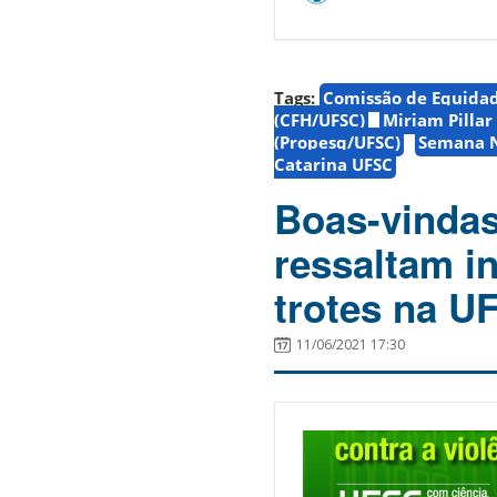
Tags:
Comissão de Equida
(CFH/UFSC)
Miriam Pillar
(Propesq/UFSC)
Semana N
Catarina UFSC
Boas-vindas
ressaltam i
trotes na U
11/06/2021 17:30