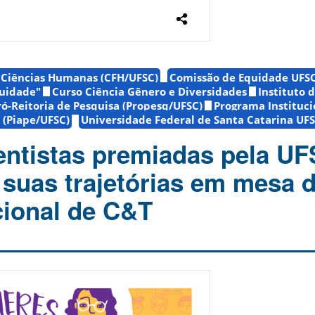
e Ciências Humanas (CFH/UFSC)
Comissão de Equidade UFS
quidade"
Curso Ciência Gênero e Diversidades
Instituto 
ró-Reitoria de Pesquisa (Propesq/UFSC)
Programa Instituci
 (Piape/UFSC)
Universidade Federal de Santa Catarina UF
entistas premiadas pela U
 suas trajetórias em mesa 
ional de C&T