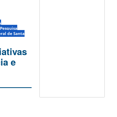
a
 Pesquisa
ral de Santa
iativas
ia e