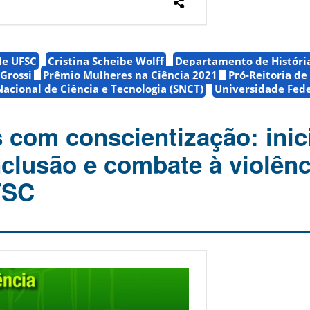
de UFSC
Cristina Scheibe Wolff
Departamento de Históri
 Grossi
Prêmio Mulheres na Ciência 2021
Pró-Reitoria de
acional de Ciência e Tecnologia (SNCT)
Universidade Fede
 com conscientização: inic
nclusão e combate à violênc
FSC