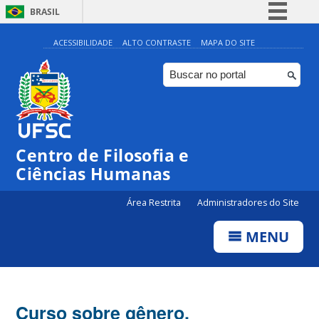
BRASIL
Simplifique!
ACESSIBILIDADE
ALTO CONTRASTE
MAPA DO SITE
Comunica BR
Participe
Acesso à informação
Legislação
Centro de Filosofia e
Canais
Ciências Humanas
Área Restrita
Administradores do Site
MENU
Curso sobre gênero,