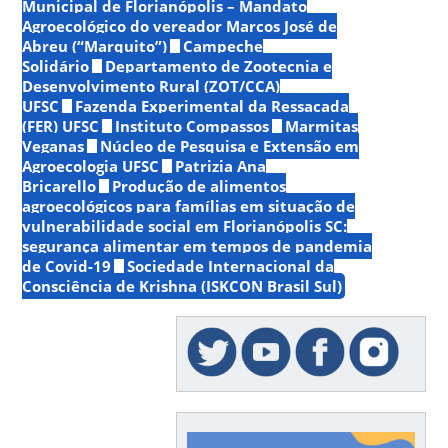
Municipal de Florianópolis – Mandato
Agroecológico do vereador Marcos José de
Abreu (“Marquito”)
Campeche
Solidário
Departamento de Zootecnia e
Desenvolvimento Rural (ZOT/CCA)
UFSC
Fazenda Experimental da Ressacada
(FER) UFSC
Instituto Compassos
Marmitas
Veganas
Núcleo de Pesquisa e Extensão em
Agroecologia UFSC
Patrizia Ana
Bricarello
Produção de alimentos
agroecológicos para famílias em situação de
vulnerabilidade social em Florianópolis SC:
segurança alimentar em tempos de pandemia
de Covid-19
Sociedade Internacional da
Consciência de Krishna (ISKCON Brasil Sul)