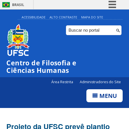
BRASIL
Simplifique!
ACESSIBILIDADE
ALTO CONTRASTE
MAPA DO SITE
Comunica BR
Participe
Acesso à informação
Legislação
Centro de Filosofia e
Canais
Ciências Humanas
Área Restrita
Administradores do Site
MENU
Projeto da UFSC prevê plantio