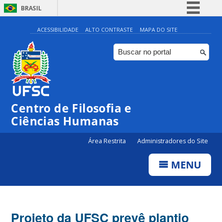
BRASIL
Simplifique!
ACESSIBILIDADE
ALTO CONTRASTE
MAPA DO SITE
Comunica BR
Participe
Acesso à informação
Legislação
Centro de Filosofia e
Canais
Ciências Humanas
Área Restrita
Administradores do Site
MENU
Projeto da UFSC prevê plantio