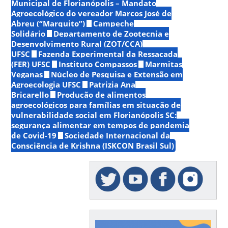
Municipal de Florianópolis – Mandato
Agroecológico do vereador Marcos José de
Abreu (“Marquito”)
Campeche
Solidário
Departamento de Zootecnia e
Desenvolvimento Rural (ZOT/CCA)
UFSC
Fazenda Experimental da Ressacada
(FER) UFSC
Instituto Compassos
Marmitas
Veganas
Núcleo de Pesquisa e Extensão em
Agroecologia UFSC
Patrizia Ana
Bricarello
Produção de alimentos
agroecológicos para famílias em situação de
vulnerabilidade social em Florianópolis SC:
segurança alimentar em tempos de pandemia
de Covid-19
Sociedade Internacional da
Consciência de Krishna (ISKCON Brasil Sul)