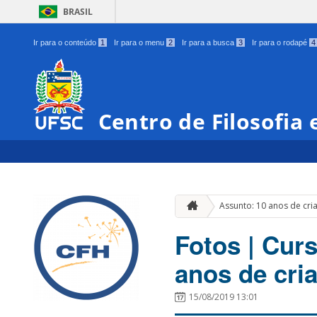
BRASIL
Ir para o conteúdo
1
Ir para o menu
2
Ir para a busca
3
Ir para o rodapé
4
Centro de Filosofia
Assunto: 10 anos de cri
Fotos | Cur
anos de cri
15/08/2019 13:01