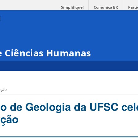
Simplifique!
Comunica BR
Parti
 e Ciências Humanas
ação
so de Geologia da UFSC cel
ação