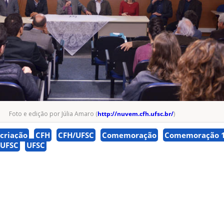
Foto e edição por Júlia Amaro (
http://nuvem.cfh.ufsc.br/
)
 criação
CFH
CFH/UFSC
Comemoração
Comemoração 
 UFSC
UFSC