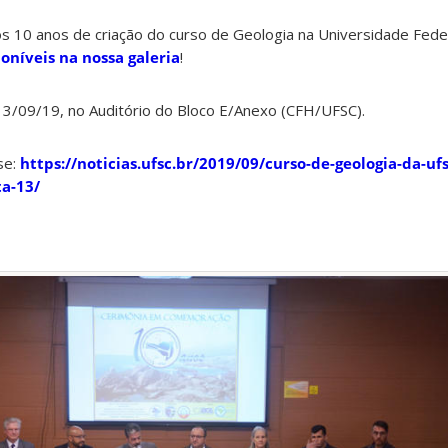
 10 anos de criação do curso de Geologia na Universidade Fede
oníveis na nossa galeria
!
13/09/19, no Auditório do Bloco E/Anexo (CFH/UFSC).
se:
https://noticias.ufsc.br/2019/09/curso-de-geologia-da-uf
ta-13/