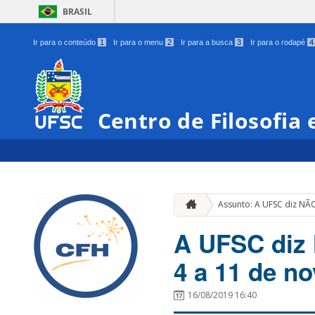
BRASIL
Ir para o conteúdo
1
Ir para o menu
2
Ir para a busca
3
Ir para o rodapé
4
Centro de Filosofia
Assunto: A UFSC diz NÃO
A UFSC diz 
4 a 11 de n
16/08/2019 16:40