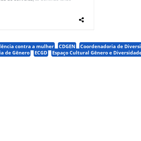
lência contra a mulher
CDGEN
Coordenadoria de Divers
ia de Gênero
ECGD
Espaço Cultural Gênero e Diversidad