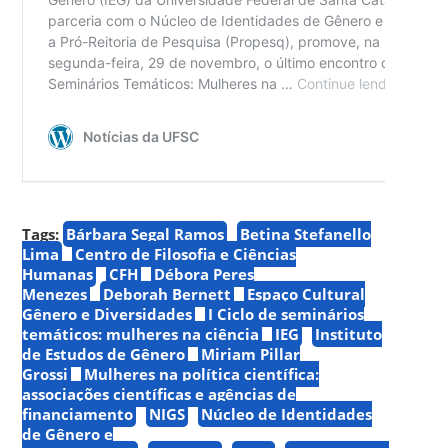
Tags:
Bárbara Segal Ramos
Betina Stefanello
Lima
Centro de Filosofia e Ciências
Humanas
CFH
Débora Peres
Menezes
Deborah Bernett
Espaço Cultural
Gênero e Diversidades
I Ciclo de seminários
temáticos: mulheres na ciência
IEG
Instituto
de Estudos de Gênero
Miriam Pillar
Grossi
Mulheres na política científica:
associações científicas e agências de
financiamento
NIGS
Núcleo de Identidades
de Gênero e