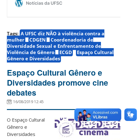
Tags:
A UFSC diz NÃO à violência contra a
mulher
CDGEN
Coordenadoria de
Diversidade Sexual e Enfrentamento de
Violência de Gênero
ECGD
Espaço Cultural
Gênero e Diversidades
Espaço Cultural Gênero e
Diversidades promove cine
debates
16/08/2019 12:45
O Espaço Cultural
Gênero e
Diversidades