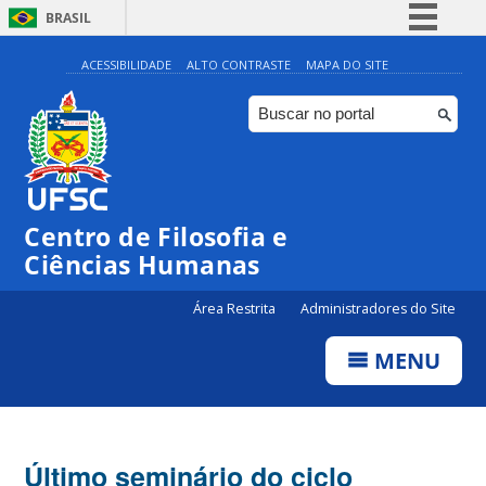
BRASIL
Simplifique!
ACESSIBILIDADE
ALTO CONTRASTE
MAPA DO SITE
Comunica BR
Participe
Acesso à informação
Legislação
Centro de Filosofia e
Canais
Ciências Humanas
Área Restrita
Administradores do Site
MENU
Último seminário do ciclo