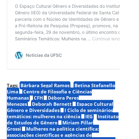
Tags:
Bárbara Segal Ramos
Betina Stefanello
Lima
Centro de Filosofia e Ciências
Humanas
CFH
Débora Peres
Menezes
Deborah Bernett
Espaço Cultural
Gênero e Diversidades
I Ciclo de seminários
temáticos: mulheres na ciência
IEG
Instituto
de Estudos de Gênero
Miriam Pillar
Grossi
Mulheres na política científica:
associações científicas e agências de