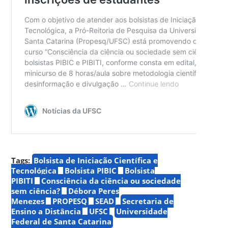
Tags:
Bolsista de Iniciação Científica e
Tecnológica
Bolsista PIBIC
Bolsista
PIBITI
Consciência da ciência ou sociedade
sem ciência?
Débora Peres
Menezes
PROPESQ
SEAD
Secretaria de
Ensino a Distância
UFSC
Universidade
Federal de Santa Catarina