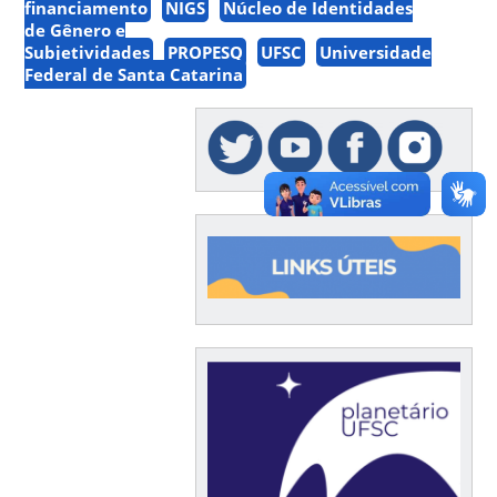
financiamento
NIGS
Núcleo de Identidades
de Gênero e
Subjetividades
PROPESQ
UFSC
Universidade
Federal de Santa Catarina