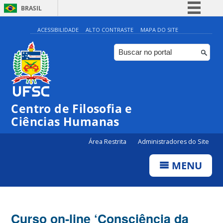
BRASIL
Simplifique!
ACESSIBILIDADE
ALTO CONTRASTE
MAPA DO SITE
Comunica BR
Participe
Acesso à informação
Legislação
Centro de Filosofia e
Canais
Ciências Humanas
Área Restrita
Administradores do Site
MENU
Curso on-line ‘Consciência da