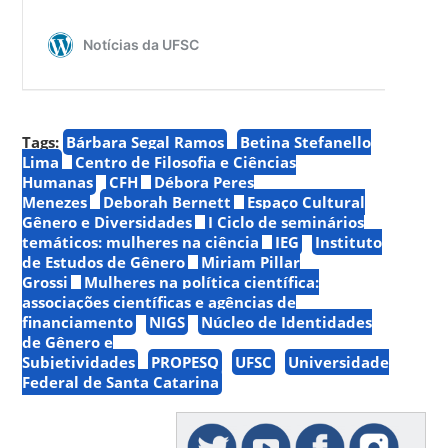
Tags:
Bárbara Segal Ramos
Betina Stefanello
Lima
Centro de Filosofia e Ciências
Humanas
CFH
Débora Peres
Menezes
Deborah Bernett
Espaço Cultural
Gênero e Diversidades
I Ciclo de seminários
temáticos: mulheres na ciência
IEG
Instituto
de Estudos de Gênero
Miriam Pillar
Grossi
Mulheres na política científica:
associações científicas e agências de
financiamento
NIGS
Núcleo de Identidades
de Gênero e
Subjetividades
PROPESQ
UFSC
Universidade
Federal de Santa Catarina