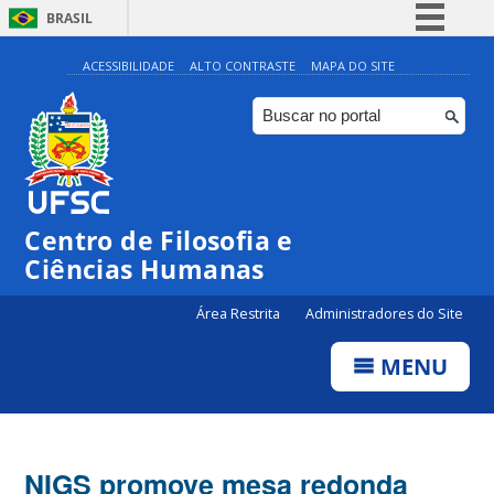
BRASIL
Simplifique!
ACESSIBILIDADE
ALTO CONTRASTE
MAPA DO SITE
Comunica BR
Participe
Acesso à informação
Legislação
Centro de Filosofia e
Canais
Ciências Humanas
Área Restrita
Administradores do Site
MENU
NIGS promove mesa redonda