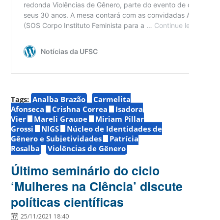
Tags:
Analba Brazão
Carmelita
Afonseca
Crishna Correa
Isadora
Vier
Mareli Graupe
Miriam Pillar
Grossi
NIGS
Núcleo de Identidades de
Gênero e Subjetividades
Patrícia
Rosalba
Violências de Gênero
Último seminário do ciclo
‘Mulheres na Ciência’ discute
políticas científicas
25/11/2021 18:40