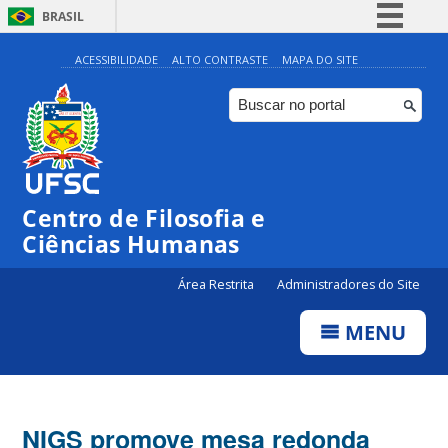
BRASIL
Simplifique!
ACESSIBILIDADE
ALTO CONTRASTE
MAPA DO SITE
Comunica BR
Participe
Acesso à informação
Legislação
Centro de Filosofia e
Canais
Ciências Humanas
Área Restrita
Administradores do Site
MENU
NIGS promove mesa redonda