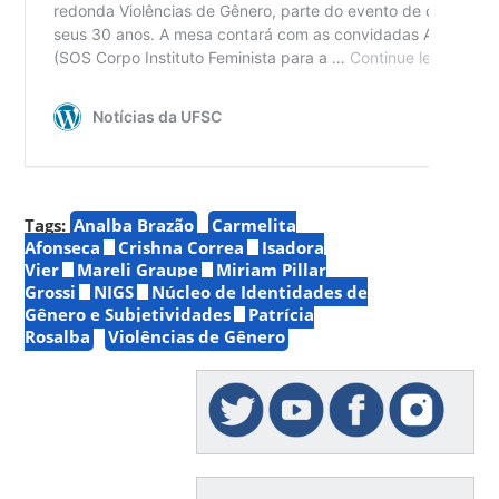
Tags:
Analba Brazão
Carmelita
Afonseca
Crishna Correa
Isadora
Vier
Mareli Graupe
Miriam Pillar
Grossi
NIGS
Núcleo de Identidades de
Gênero e Subjetividades
Patrícia
Rosalba
Violências de Gênero