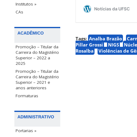
Institutos »
CAs
ACADÊMICO
Tags:
Analba Brazão
Carm
Pillar Grossi
NIGS
Núcle
Promoção – Titular da
Rosalba
Violências de G
Carreira do Magistério
Superior – 2022 a
2025
Promoção – Titular da
Carreira do Magistério
Superior – 2021 e
anos anteriores
Formaturas
ADMINISTRATIVO
Portarias »