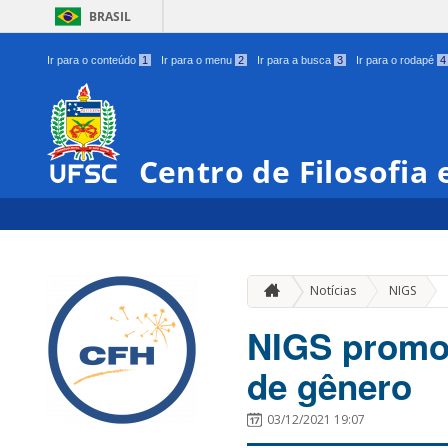
BRASIL
Ir para o conteúdo
1
Ir para o menu
2
Ir para a busca
3
Ir para o rodapé
4
Centro de Filosofia
»
Notícias
NIGS
NIGS promov
de gênero
03/12/2021 19:07