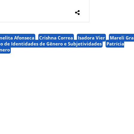
elita Afonseca
Crishna Correa
Isadora Vier
Mareli Gr
o de Identidades de Gênero e Subjetividades
Patrícia
ênero