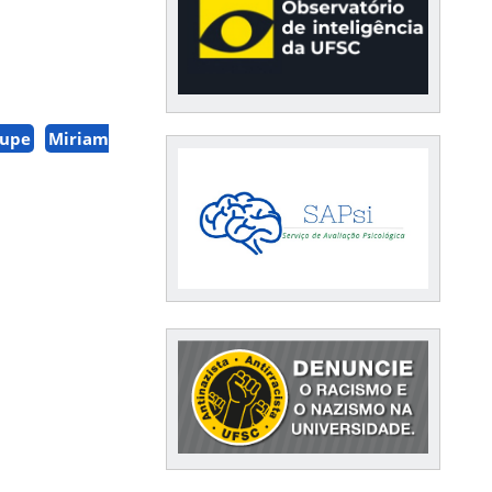
aupe
Miriam