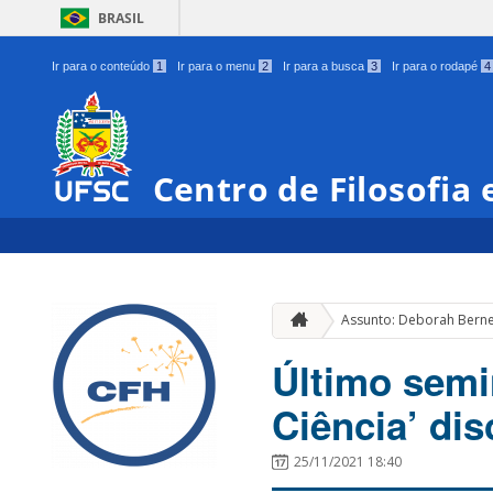
BRASIL
Ir para o conteúdo
1
Ir para o menu
2
Ir para a busca
3
Ir para o rodapé
4
Centro de Filosofia
Assunto: Deborah Berne
Último semi
Ciência’ dis
25/11/2021 18:40