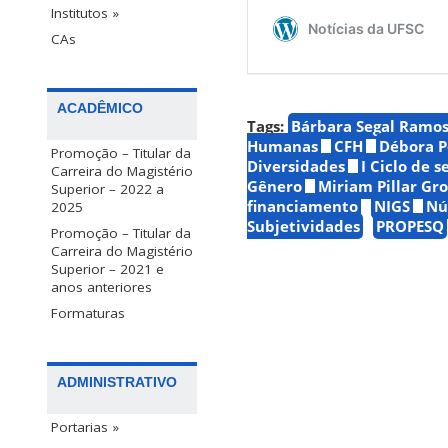
Institutos »
CAs
ACADÊMICO
Tags:
Bárbara Segal Ramo
Humanas
CFH
Débora P
Promoção – Titular da
Diversidades
I Ciclo de 
Carreira do Magistério
Gênero
Miriam Pillar Gro
Superior – 2022 a
financiamento
NIGS
Nú
2025
Subjetividades
PROPESQ
Promoção – Titular da
Carreira do Magistério
Superior – 2021 e
anos anteriores
Formaturas
ADMINISTRATIVO
Portarias »