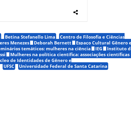
s
Betina Stefanello Lima
Centro de Filosofia e Ciências
eres Menezes
Deborah Bernett
Espaço Cultural Gênero 
seminários temáticos: mulheres na ciência
IEG
Instituto 
ssi
Mulheres na política científica: associações científicas
cleo de Identidades de Gênero e
UFSC
Universidade Federal de Santa Catarina