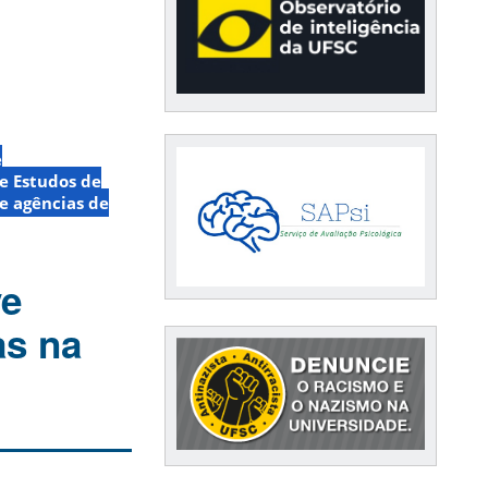
e
de Estudos de
 e agências de
ve
as na