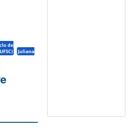
iclo de
/UFSC)
Juliana
ve