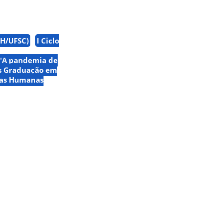
FH/UFSC)
I Ciclo
 "A pandemia de
s Graduação em
ias Humanas