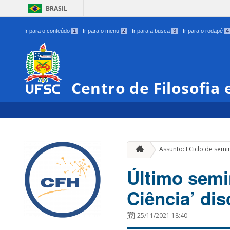
BRASIL
Ir para o conteúdo
1
Ir para o menu
2
Ir para a busca
3
Ir para o rodapé
4
Centro de Filosofia
Assunto: I Ciclo de semi
Último semi
Ciência’ dis
25/11/2021 18:40