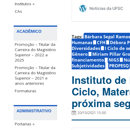
Institutos »
CAs
ACADÊMICO
Tags:
Bárbara Segal Ramo
Humanas
CFH
Débora P
Promoção – Titular da
Diversidades
I Ciclo de 
Carreira do Magistério
Gênero
Miriam Pillar Gro
Superior – 2022 a
financiamento
NIGS
Nú
2025
Subjetividades
PROPESQ
Promoção – Titular da
Carreira do Magistério
Instituto d
Superior – 2021 e
anos anteriores
Ciclo, Mater
Formaturas
próxima seg
ADMINISTRATIVO
20/10/2021 15:00
Portarias »