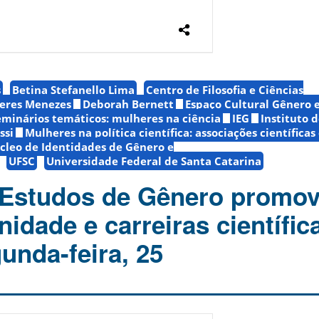
s
Betina Stefanello Lima
Centro de Filosofia e Ciências
eres Menezes
Deborah Bernett
Espaço Cultural Gênero 
seminários temáticos: mulheres na ciência
IEG
Instituto 
ssi
Mulheres na política científica: associações científicas
cleo de Identidades de Gênero e
UFSC
Universidade Federal de Santa Catarina
e Estudos de Gênero promo
nidade e carreiras científic
unda-feira, 25