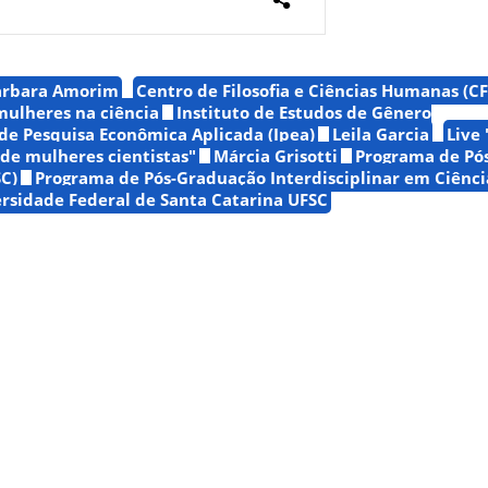
arbara Amorim
Centro de Filosofia e Ciências Humanas (C
mulheres na ciência
Instituto de Estudos de Gênero
 de Pesquisa Econômica Aplicada (Ipea)
Leila Garcia
Live
 de mulheres cientistas"
Márcia Grisotti
Programa de Pó
C)
Programa de Pós-Graduação Interdisciplinar em Ciênc
rsidade Federal de Santa Catarina UFSC