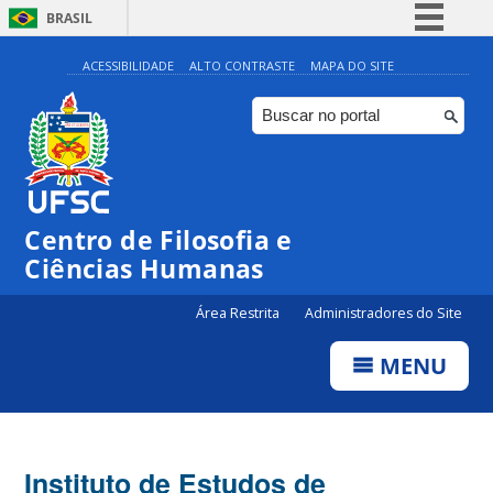
BRASIL
Simplifique!
ACESSIBILIDADE
ALTO CONTRASTE
MAPA DO SITE
Comunica BR
Participe
Acesso à informação
Legislação
Centro de Filosofia e
Canais
Ciências Humanas
Área Restrita
Administradores do Site
MENU
Instituto de Estudos de