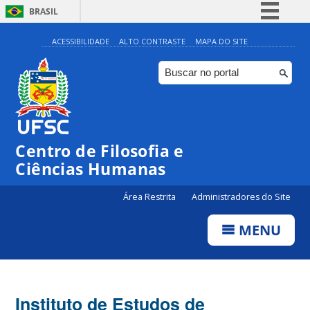
BRASIL
Simplifique!
ACESSIBILIDADE
ALTO CONTRASTE
MAPA DO SITE
Comunica BR
Participe
Acesso à informação
Legislação
Centro de Filosofia e
Canais
Ciências Humanas
Área Restrita
Administradores do Site
MENU
Instituto de Estudos de