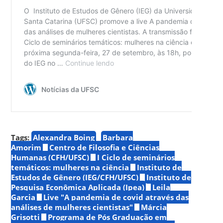
Tags:
Alexandra Boing
Barbara
Amorim
Centro de Filosofia e Ciências
Humanas (CFH/UFSC)
I Ciclo de seminários
temáticos: mulheres na ciência
Instituto de
Estudos de Gênero (IEG/CFH/UFSC)
Instituto de
Pesquisa Econômica Aplicada (Ipea)
Leila
Garcia
Live "A pandemia de covid através das
análises de mulheres cientistas"
Márcia
Grisotti
Programa de Pós Graduação em