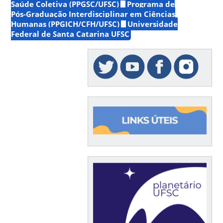
Saúde Coletiva (PPGSC/UFSC)
Programa de
Pós-Graduação Interdisciplinar em Ciências
Humanas (PPGICH/CFH/UFSC)
Universidade
Federal de Santa Catarina UFSC