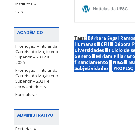
Institutos »
CAs
ACADÊMICO
Tags:
Bárbara Segal Ramo
Humanas
CFH
Débora P
Promoção – Titular da
Diversidades
I Ciclo de 
Carreira do Magistério
Gênero
Miriam Pillar Gro
Superior – 2022 a
financiamento
NIGS
Nú
2025
Subjetividades
PROPESQ
Promoção – Titular da
Carreira do Magistério
Superior – 2021 e
anos anteriores
Formaturas
ADMINISTRATIVO
Portarias »