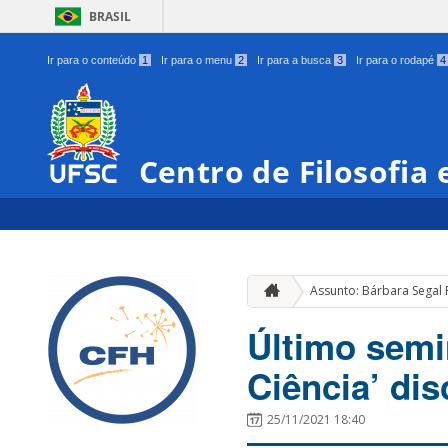
BRASIL
Ir para o conteúdo
1
Ir para o menu
2
Ir para a busca
3
Ir para o rodapé
4
Centro de Filosofia
Assunto: Bárbara Segal
Último semi
Ciência’ dis
25/11/2021 18:40