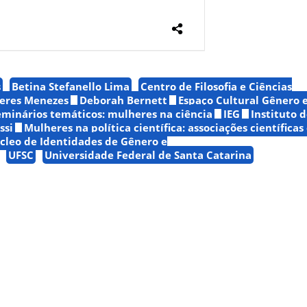
s
Betina Stefanello Lima
Centro de Filosofia e Ciências
eres Menezes
Deborah Bernett
Espaço Cultural Gênero 
seminários temáticos: mulheres na ciência
IEG
Instituto 
ssi
Mulheres na política científica: associações científicas
cleo de Identidades de Gênero e
UFSC
Universidade Federal de Santa Catarina