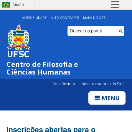
BRASIL
Simplifique!
ACESSIBILIDADE
ALTO CONTRASTE
MAPA DO SITE
Comunica BR
Participe
Acesso à informação
Legislação
Centro de Filosofia e
Canais
Ciências Humanas
Área Restrita
Administradores do Site
MENU
Inscrições abertas para o