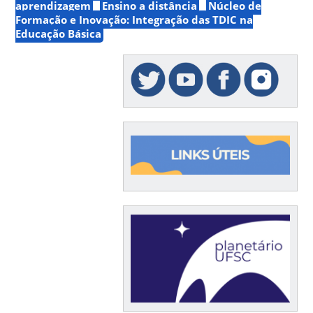
aprendizagem
Ensino a distância
Núcleo de
Formação e Inovação: Integração das TDIC na
Educação Básica