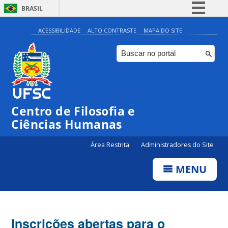
BRASIL
Simplifique!
ACESSIBILIDADE
ALTO CONTRASTE
MAPA DO SITE
Comunica BR
Participe
Acesso à informação
Legislação
Centro de Filosofia e
Canais
Ciências Humanas
Área Restrita
Administradores do Site
MENU
Inscrições abertas para o