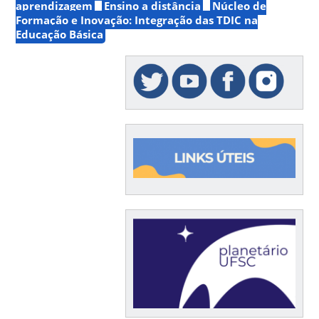
aprendizagem
Ensino a distância
Núcleo de
Formação e Inovação: Integração das TDIC na
Educação Básica