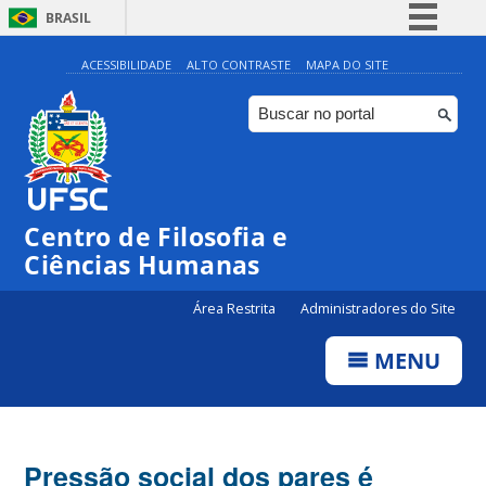
BRASIL
Simplifique!
ACESSIBILIDADE
ALTO CONTRASTE
MAPA DO SITE
Comunica BR
Participe
Acesso à informação
Legislação
Centro de Filosofia e
Canais
Ciências Humanas
Área Restrita
Administradores do Site
MENU
Pressão social dos pares é