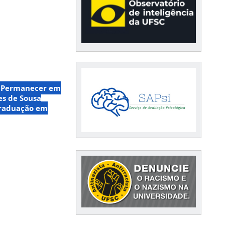
e Permanecer em
es de Sousa
Graduação em