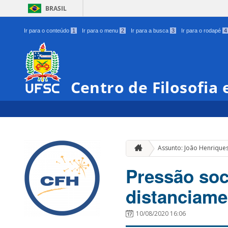
BRASIL
Ir para o conteúdo
1
Ir para o menu
2
Ir para a busca
3
Ir para o rodapé
4
Centro de Filosofia
Assunto: João Henriques
Pressão soc
distanciame
10/08/2020 16:06