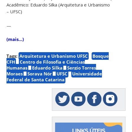
Acadêmico: Eduardo Silka (Arquitetura e Urbanismo
– UFSC)
—
(mais…)
Tags:
Arquitetura e Urbanismo UFSC
Bosque
CFH
Centro de Filosofia e Ciências
Humanas
Eduardo Silka
Sergio Torres
Moraes
Soraya Nór
UFSC
Universidade
Federal de Santa Catarina