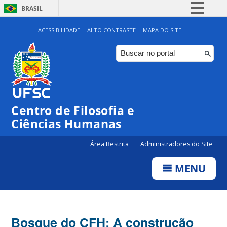
BRASIL
Simplifique!
ACESSIBILIDADE
ALTO CONTRASTE
MAPA DO SITE
Comunica BR
Participe
Acesso à informação
Legislação
Centro de Filosofia e
Canais
Ciências Humanas
Área Restrita
Administradores do Site
MENU
Bosque do CFH: A construção