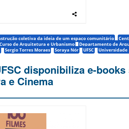
nstrução coletiva da ideia de um espaço comunitário
Cent
Curso de Arquitetura e Urbanismo
Departamento de Arqu
a
Sergio Torres Moraes
Soraya Nór
UFSC
Universidade 
UFSC disponibiliza e-books
ra e Cinema