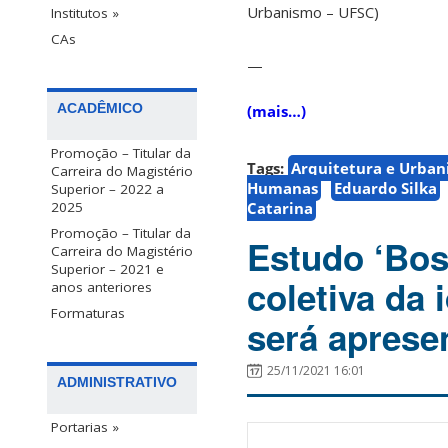
Urbanismo – UFSC)
Institutos »
CAs
—
ACADÊMICO
(mais…)
Promoção – Titular da
Tags:
Arquitetura e Urba
Carreira do Magistério
Humanas
Eduardo Silka
Superior – 2022 a
Catarina
2025
Promoção – Titular da
Estudo ‘Bos
Carreira do Magistério
Superior – 2021 e
coletiva da
anos anteriores
Formaturas
será aprese
25/11/2021 16:01
ADMINISTRATIVO
Portarias »