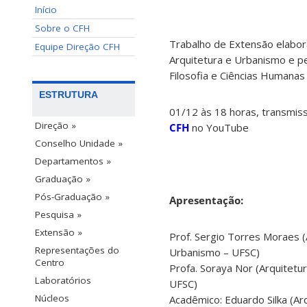
Início
Sobre o CFH
Trabalho de Extensão elabor
Equipe Direção CFH
Arquitetura e Urbanismo e p
Filosofia e Ciências Humana
ESTRUTURA
01/12 às 18 horas, transmis
Direção »
CFH
no YouTube
Conselho Unidade »
Departamentos »
Graduação »
Pós-Graduação »
Apresentação:
Pesquisa »
Extensão »
Prof. Sergio Torres Moraes (
Representações do
Urbanismo – UFSC)
Centro
Profa. Soraya Nor (Arquitetu
Laboratórios
UFSC)
Núcleos
Acadêmico: Eduardo Silka (Ar