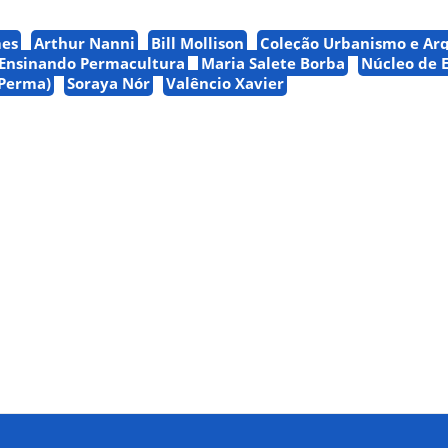
mes
Arthur Nanni
Bill Mollison
Coleção Urbanismo e Arq
Ensinando Permacultura
Maria Salete Borba
Núcleo de 
EPerma)
Soraya Nór
Valêncio Xavier