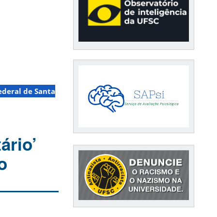
ederal de Santa
ário’
o