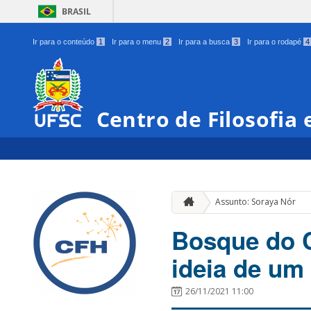
BRASIL
Ir para o conteúdo
1
Ir para o menu
2
Ir para a busca
3
Ir para o rodapé
4
Centro de Filosofia
Assunto: Soraya Nór
Bosque do C
ideia de um
26/11/2021 11:00