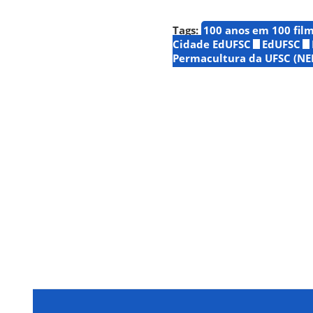
Tags:
100 anos em 100 fil
Cidade EdUFSC
EdUFSC
Permacultura da UFSC (N