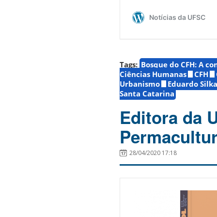
Tags:
Bosque do CFH: A co
Ciências Humanas
CFH
Urbanismo
Eduardo Silk
Santa Catarina
Editora da 
Permacultu
28/04/2020 17:18