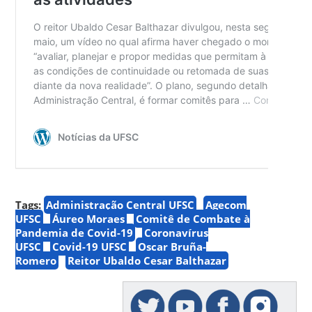
Tags:
Administração Central UFSC
Agecom
UFSC
Áureo Moraes
Comitê de Combate à
Pandemia de Covid-19
Coronavírus
UFSC
Covid-19 UFSC
Oscar Bruña-
Romero
Reitor Ubaldo Cesar Balthazar