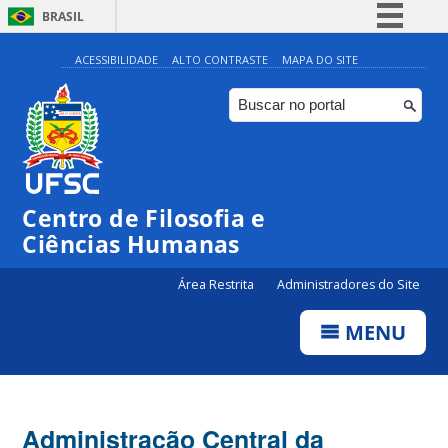
BRASIL
Simplifique!
ACESSIBILIDADE
ALTO CONTRASTE
MAPA DO SITE
Comunica BR
Participe
Acesso à informação
Legislação
Centro de Filosofia e
Canais
Ciências Humanas
Área Restrita
Administradores do Site
MENU
Administração Central da