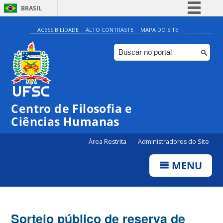
BRASIL
Simplifique!
ACESSIBILIDADE
ALTO CONTRASTE
MAPA DO SITE
Comunica BR
Participe
Acesso à informação
Legislação
Centro de Filosofia e
Canais
Ciências Humanas
Área Restrita
Administradores do Site
MENU
Sorteio público de reserva de