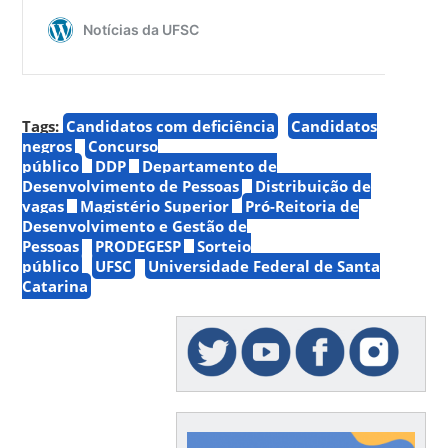
Tags:
Candidatos com deficiência
Candidatos
negros
Concurso
público
DDP
Departamento de
Desenvolvimento de Pessoas
Distribuição de
vagas
Magistério Superior
Pró-Reitoria de
Desenvolvimento e Gestão de
Pessoas
PRODEGESP
Sorteio
público
UFSC
Universidade Federal de Santa
Catarina