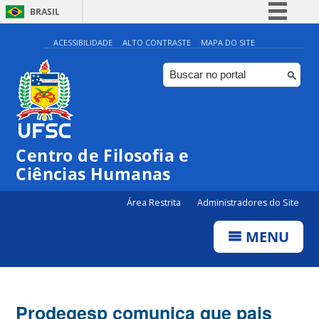
BRASIL
Simplifique!
ACESSIBILIDADE
ALTO CONTRASTE
MAPA DO SITE
Comunica BR
Participe
Acesso à informação
Legislação
Centro de Filosofia e
Canais
Ciências Humanas
Área Restrita
Administradores do Site
MENU
Prodegesp comunica que pais