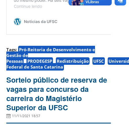
Tags:
Pró-Reitoria de Desenvolvimento e
Gestão de
Pessoas
PRODEGESP
Redistribuição
UFSC
Universi
Federal de Santa Catarina
Sorteio público de reserva de
vagas para concurso da
carreira do Magistério
Superior da UFSC
11/11/2021 18:57