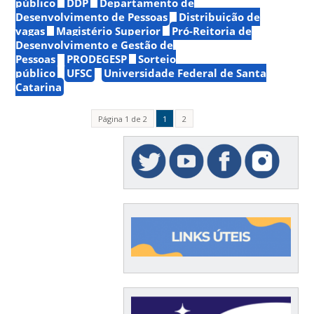
público
DDP
Departamento de
Desenvolvimento de Pessoas
Distribuição de
vagas
Magistério Superior
Pró-Reitoria de
Desenvolvimento e Gestão de
Pessoas
PRODEGESP
Sorteio
público
UFSC
Universidade Federal de Santa
Catarina
Página 1 de 2
1
2