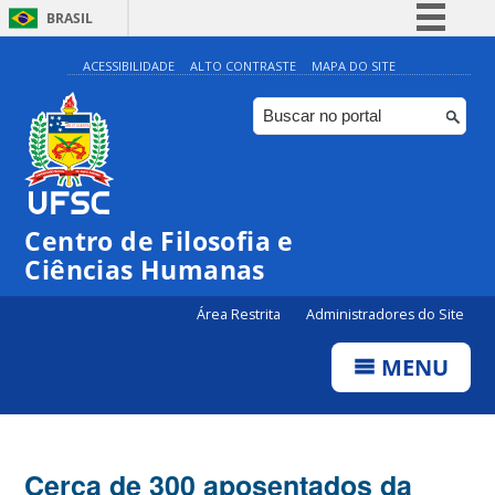
BRASIL
Simplifique!
ACESSIBILIDADE
ALTO CONTRASTE
MAPA DO SITE
Comunica BR
Participe
Acesso à informação
Legislação
Centro de Filosofia e
Canais
Ciências Humanas
Área Restrita
Administradores do Site
MENU
Cerca de 300 aposentados da