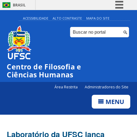
BRASIL
Simplifique!
ACESSIBILIDADE
ALTO CONTRASTE
MAPA DO SITE
Comunica BR
Participe
Acesso à informação
Legislação
Centro de Filosofia e
Canais
Ciências Humanas
Área Restrita
Administradores do Site
MENU
Laboratório da UFSC lança