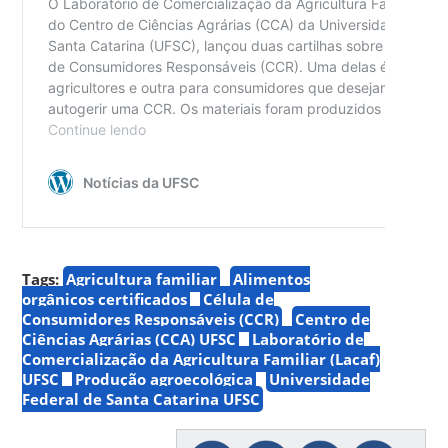
Tags:
Agricultura familiar
Alimentos
orgânicos certificados
Célula de
Consumidores Responsáveis (CCR)
Centro de
Ciências Agrárias (CCA) UFSC
Laboratório de
Comercialização da Agricultura Familiar (Lacaf)
UFSC
Produção agroecológica
Universidade
Federal de Santa Catarina UFSC