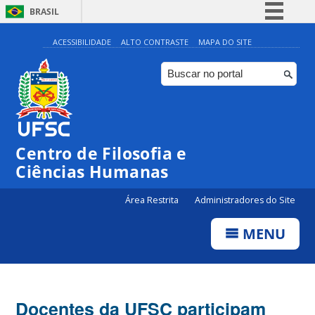
BRASIL
Simplifique!
ACESSIBILIDADE
ALTO CONTRASTE
MAPA DO SITE
Comunica BR
Participe
Acesso à informação
Legislação
Centro de Filosofia e
Canais
Ciências Humanas
Área Restrita
Administradores do Site
MENU
Docentes da UFSC participam