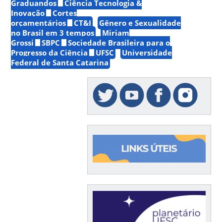
Graduandos
Ciência Tecnologia &
Inovação
Cortes
orçamentários
CT&I
Gênero e Sexualidade
no Brasil em 3 tempos
Miriam
Grossi
SBPC
Sociedade Brasileira para o
Progresso da Ciência
UFSC
Universidade
Federal de Santa Catarina