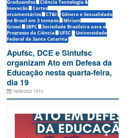
Graduandos
Ciência Tecnologia &
Inovação
Cortes
orçamentários
CT&I
Gênero e Sexualidade
no Brasil em 3 tempos
Miriam
Grossi
SBPC
Sociedade Brasileira para o
Progresso da Ciência
UFSC
Universidade
Federal de Santa Catarina
Apufsc, DCE e Sintufsc
organizam Ato em Defesa da
Educação nesta quarta-feira,
dia 19
18/05/2021 13:13