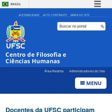
BRASIL
Simplifique!
ACESSIBILIDADE
ALTO CONTRASTE
MAPA DO SITE
Comunica BR
Participe
Acesso à informação
Legislação
Centro de Filosofia e
Canais
Ciências Humanas
Área Restrita
Administradores do Site
MENU
Docentes da UFSC participam