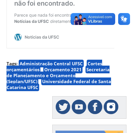
Tags:
Administração Central UFSC
Cortes
orçamentários
Orçamento 2021
Secretaria
de Planejamento e Orçamento
(Seplan/UFSC)
Universidade Federal de Santa
Catarina UFSC