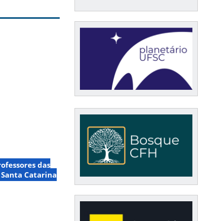
rofessores das
 Santa Catarina