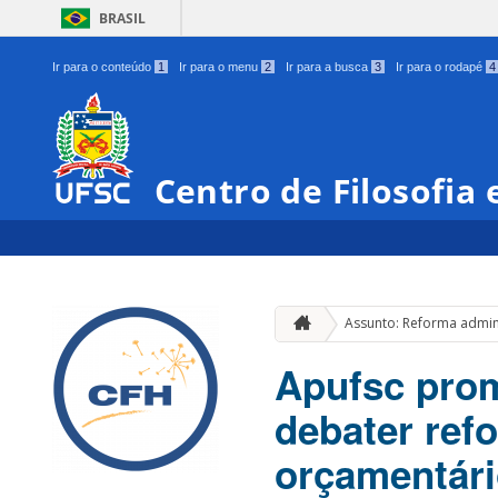
BRASIL
Ir para o conteúdo
1
Ir para o menu
2
Ir para a busca
3
Ir para o rodapé
4
Centro de Filosofia
Assunto: Reforma admini
Apufsc prom
debater ref
orçamentár