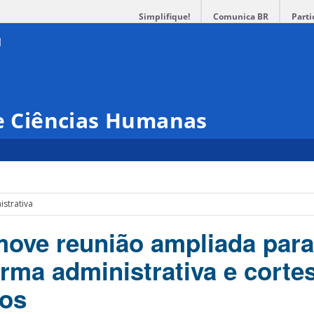
Simplifique!
Comunica BR
Parti
 e Ciências Humanas
strativa
ove reunião ampliada para
orma administrativa e corte
ios