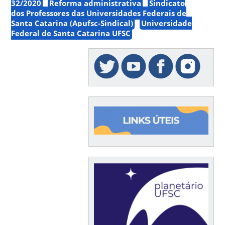
32/2020
Reforma administrativa
Sindicato
dos Professores das Universidades Federais de
Santa Catarina (Apufsc-Sindical)
Universidade
Federal de Santa Catarina UFSC