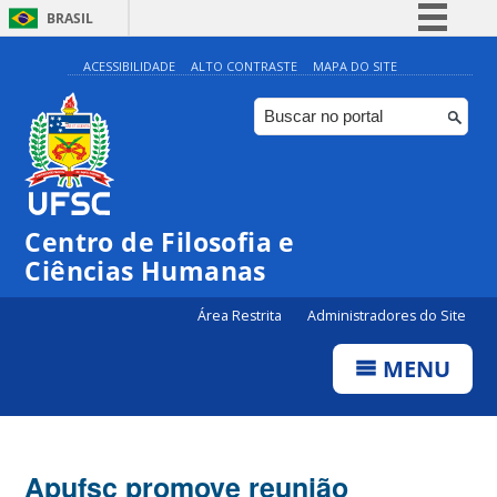
BRASIL
Simplifique!
ACESSIBILIDADE
ALTO CONTRASTE
MAPA DO SITE
Comunica BR
Participe
Acesso à informação
Legislação
Centro de Filosofia e
Canais
Ciências Humanas
Área Restrita
Administradores do Site
MENU
Apufsc promove reunião