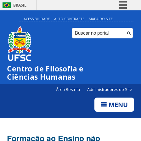
BRASIL
Simplifique!
ACESSIBILIDADE
ALTO CONTRASTE
MAPA DO SITE
Comunica BR
Participe
Acesso à informação
Legislação
Centro de Filosofia e
Canais
Ciências Humanas
Área Restrita
Administradores do Site
MENU
Formação ao Ensino não