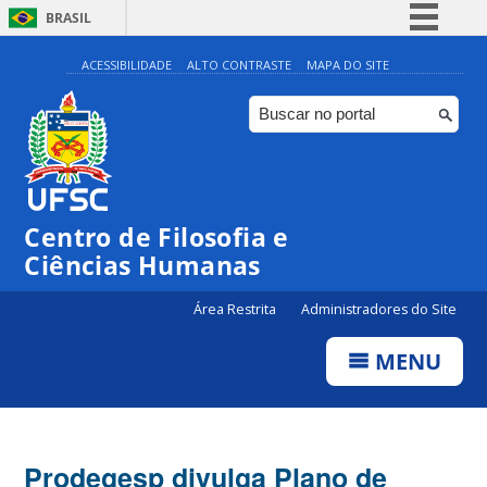
BRASIL
Simplifique!
ACESSIBILIDADE
ALTO CONTRASTE
MAPA DO SITE
Comunica BR
Participe
Acesso à informação
Legislação
Centro de Filosofia e
Canais
Ciências Humanas
Área Restrita
Administradores do Site
MENU
Prodegesp divulga Plano de