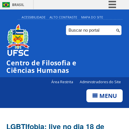
BRASIL
Simplifique!
ACESSIBILIDADE
ALTO CONTRASTE
MAPA DO SITE
Comunica BR
Participe
Acesso à informação
Legislação
Centro de Filosofia e
Canais
Ciências Humanas
Área Restrita
Administradores do Site
MENU
LGBTIfobia: live no dia 18 de