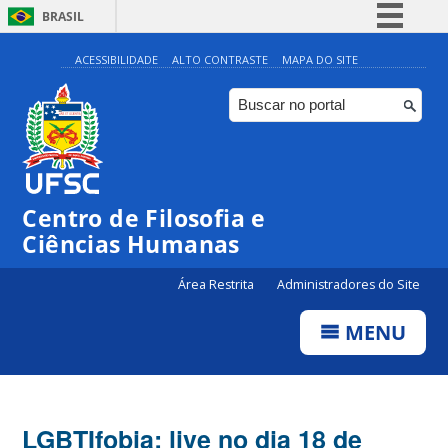
BRASIL
Simplifique!
ACESSIBILIDADE
ALTO CONTRASTE
MAPA DO SITE
Comunica BR
Participe
Acesso à informação
Legislação
Centro de Filosofia e
Canais
Ciências Humanas
Área Restrita
Administradores do Site
MENU
LGBTIfobia: live no dia 18 de