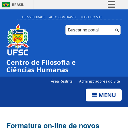
BRASIL
Simplifique!
ACESSIBILIDADE
ALTO CONTRASTE
MAPA DO SITE
Comunica BR
Participe
Acesso à informação
Legislação
Centro de Filosofia e
Canais
Ciências Humanas
Área Restrita
Administradores do Site
MENU
Formatura on-line de novos