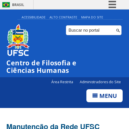
BRASIL
Simplifique!
ACESSIBILIDADE
ALTO CONTRASTE
MAPA DO SITE
Comunica BR
Participe
Acesso à informação
Legislação
Centro de Filosofia e
Canais
Ciências Humanas
Área Restrita
Administradores do Site
MENU
Manutenção da Rede UFSC