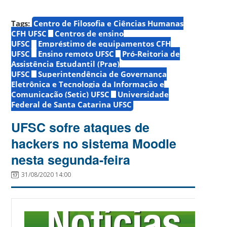
Tags:
Centro de Filosofia e Ciências Humanas
CFH UFSC
Centros de ensino
UFSC
Empréstimo de equipamentos CFH
UFSC
Ensino remoto UFSC
Pró-Reitoria de
Assistência Estudantil (Prae)
UFSC
Superintendência de Governança
Eletrônica e Tecnologia da Informação e
Comunicação (Setic) UFSC
Universidade
Federal de Santa Catarina UFSC
UFSC sofre ataques de
hackers no sistema Moodle
nesta segunda-feira
31/08/2020 14:00