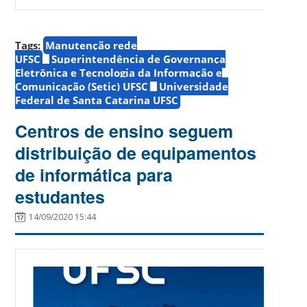
Tags:
Manutenção rede
UFSC
Superintendência de Governança
Eletrônica e Tecnologia da Informação e
Comunicação (Setic) UFSC
Universidade
Federal de Santa Catarina UFSC
Centros de ensino seguem
distribuição de equipamentos
de informática para
estudantes
14/09/2020 15:44