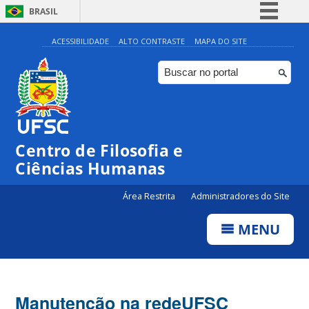
BRASIL
Simplifique!
ACESSIBILIDADE
ALTO CONTRASTE
MAPA DO SITE
Comunica BR
Participe
Acesso à informação
Legislação
Centro de Filosofia e
Canais
Ciências Humanas
Área Restrita
Administradores do Site
MENU
Manutenção na redeUFSC