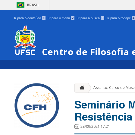
BRASIL
Ir para o conteúdo
1
Ir para o menu
2
Ir para a busca
3
Ir para o rodapé
4
Centro de Filosofia
Assunto: Curso de Muse
Seminário 
Resistência
28/09/2021 17:21