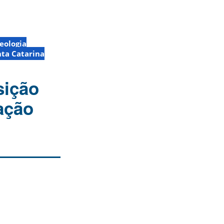
eologia
nta Catarina
sição
ação