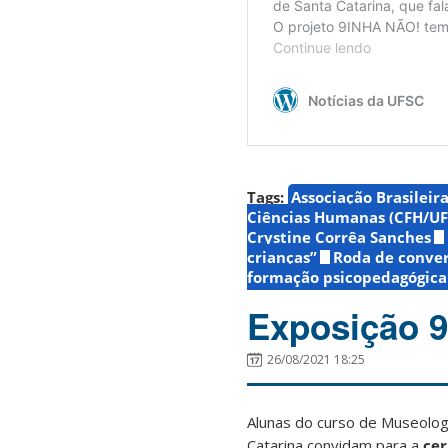
Tags:
Associação Brasileir
Ciências Humanas (CFH/UF
Crystine Corrêa Sanches
crianças”
Roda de conver
formação psicopedagógica
Exposição 9
26/08/2021 18:25
Alunas do curso de Museolog
Catarina convidam para a
cer