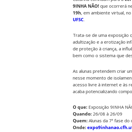
9INHA NÃO!
que ocorrerá ne
19h
, em ambiente virtual, n
UFSC
.
Trata-se de uma exposição 
adultização e a erotização infa
de proteção à criança, a influ
bem como o sistema que desva
As alunas pretendem criar u
nesse momento de isolamento
acesso livre à internet e às 
acaba potencializando compo
O que:
Exposição 9INHA NÃ
Quando:
26/08 à 26/09
Quem:
Alunas da 7ª fase do
Onde:
expo9inhanao.cfh.uf