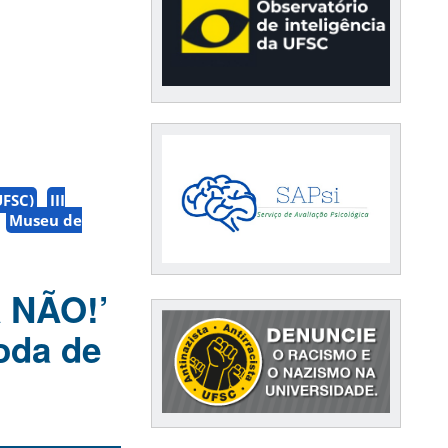
UFSC)
III
Museu de
A NÃO!’
oda de