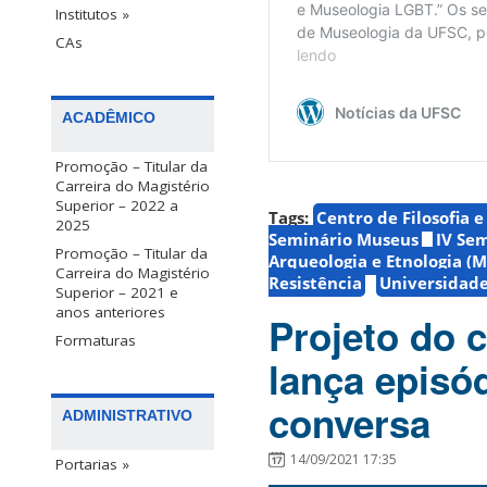
Institutos »
CAs
ACADÊMICO
Promoção – Titular da
Carreira do Magistério
Superior – 2022 a
Tags:
Centro de Filosofia 
2025
Seminário Museus
IV Se
Promoção – Titular da
Arqueologia e Etnologia (
Carreira do Magistério
Resistência
Universidade
Superior – 2021 e
anos anteriores
Projeto do 
Formaturas
lança episó
conversa
ADMINISTRATIVO
14/09/2021 17:35
Portarias »