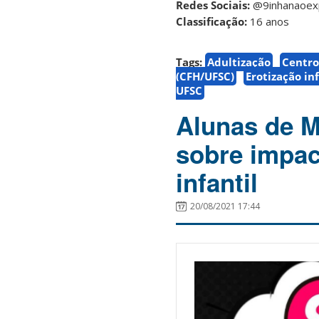
Redes Sociais:
@9inhanaoex
Classificação:
16 anos
Tags:
Adultização
Centro
(CFH/UFSC)
Erotização inf
UFSC
Alunas de 
sobre impac
infantil
20/08/2021 17:44