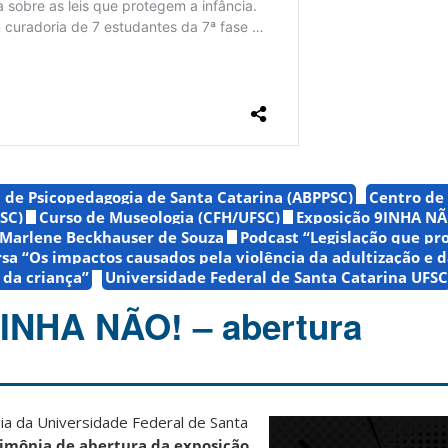
a de Psicopedagogia de Santa Catarina (ABPPSC)
Centro de 
SC)
Curso de Museologia (CFH/UFSC)
Exposição 9INHA NÃ
Marlene Beckhauser de Souza
Podcast “Legislação que pr
sa “Os impactos causados pela violência da adultização e d
 da criança”
Universidade Federal de Santa Catarina UFSC
INHA NÃO! – abertura
ia da Universidade Federal de Santa
imônia de abertura da
exposição