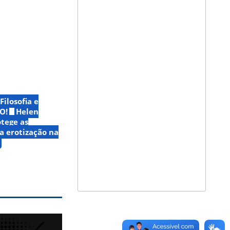
Filosofia e
O!
Helen
otege as
a erotização na