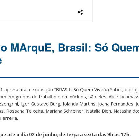
no MArquE, Brasil: Só Que
e
 apresenta a exposição “BRASIL: Só Quem Vive(u) Sabe”, o projet
m em grupos de trabalho e em núcleos, são eles: Alice Jacomass
ezengrini, Igor Gustavo Burg, Iolanda Martins, Joana Fernandes, Ju
ss, Rossana Teixeira, Mariana Schreiner, Natalia Bion, Natasha do
Ferreira.
gue até o dia 02 de junho, de terça a sexta das 9h às 17h.