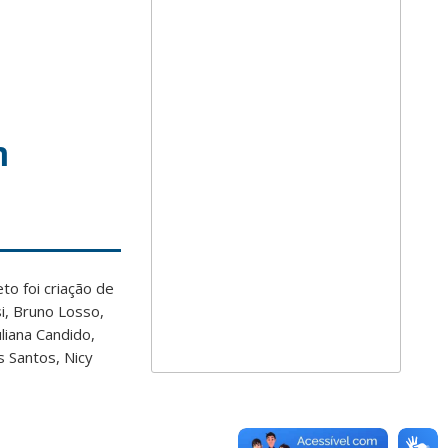
m
o foi criação de
i, Bruno Losso,
liana Candido,
s Santos, Nicy