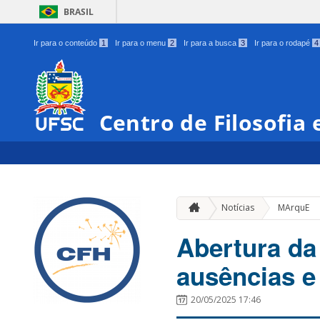
BRASIL
Ir para o conteúdo
1
Ir para o menu
2
Ir para a busca
3
Ir para o rodapé
4
Centro de Filosofia
Notícias
MArquE
Abertura da
ausências e
20/05/2025 17:46