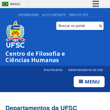
BRASIL
Simplifique!
ACESSIBILIDADE
ALTO CONTRASTE
MAPA DO SITE
Comunica BR
Participe
Acesso à informação
Legislação
Centro de Filosofia e
Canais
Ciências Humanas
Área Restrita
Administradores do Site
MENU
Departamentos da UFSC