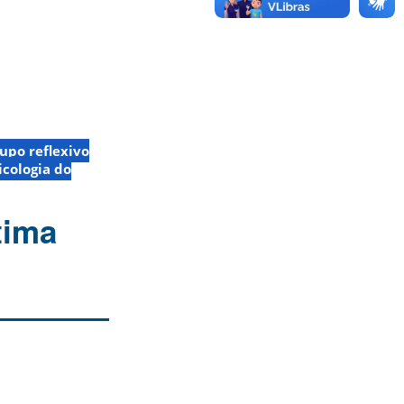
upo reflexivo
icologia do
tima