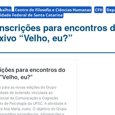
abalho
Centro de Filosofia e Ciências Humanas
CFH
Dep
idade Federal de Santa Catarina
inscrições para encontros 
xivo “Velho, eu?”