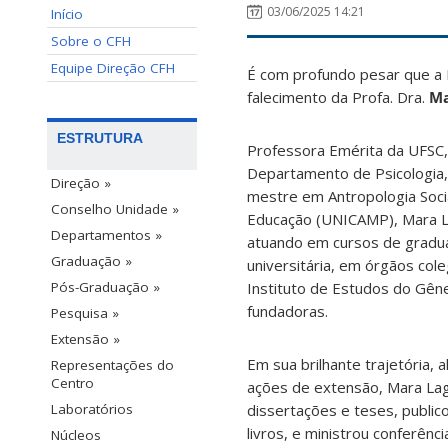
03/06/2025 14:21
Início
Sobre o CFH
Equipe Direção CFH
É com profundo pesar que a 
falecimento da Profa. Dra.
Ma
ESTRUTURA
Professora Emérita da UFSC
Departamento de Psicologia
Direção »
mestre em Antropologia Soci
Conselho Unidade »
Educação (UNICAMP), Mara L
Departamentos »
atuando em cursos de gradu
Graduação »
universitária, em órgãos col
Instituto de Estudos do Gên
Pós-Graduação »
fundadoras.
Pesquisa »
Extensão »
Em sua brilhante trajetória, 
Representações do
Centro
ações de extensão, Mara Lag
dissertações e teses, public
Laboratórios
livros, e ministrou conferên
Núcleos