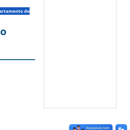
artamento de
do