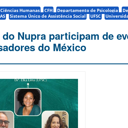
e Ciências Humanas
CFH
Departamento de Psicologia
De
UAS
Sistema Único de Assistência Social
UFSC
Universid
 do Nupra participam de ev
sadores do México