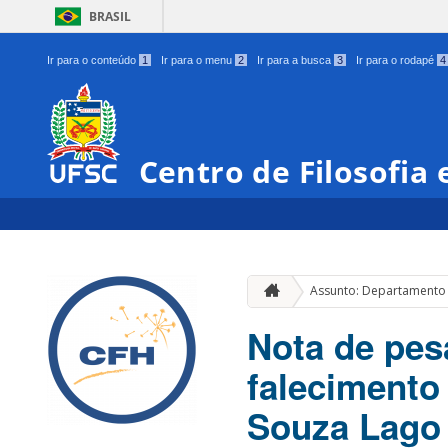
BRASIL
Ir para o conteúdo
1
Ir para o menu
2
Ir para a busca
3
Ir para o rodapé
4
Centro de Filosofia
Assunto: Departamento 
Nota de pes
falecimento
Souza Lago