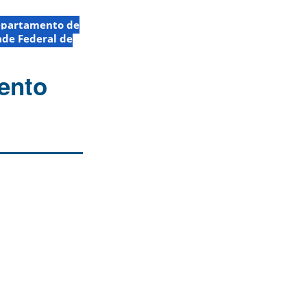
partamento de
ade Federal de
ento