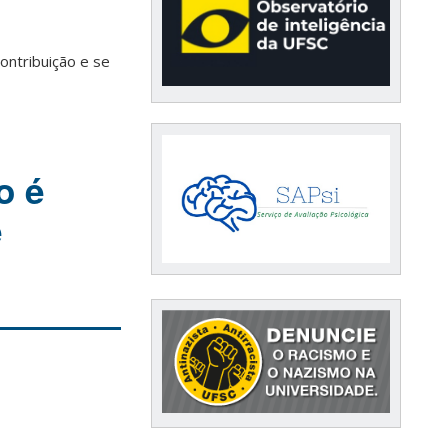
ntribuição e se
o é
e