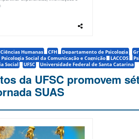
e Ciências Humanas
CFH
Departamento de Psicologia
Gr
 Psicologia Social da Comunicação e Cognição
LACCOS
Ps
ia Social
UFSC
Universidade Federal de Santa Catarina
tos da UFSC promovem sé
Jornada SUAS